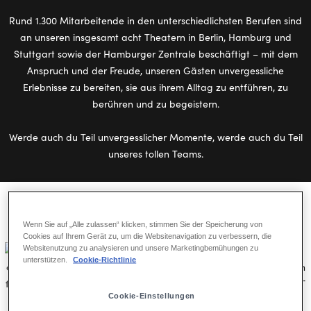
Rund 1.300 Mitarbeitende in den unterschiedlichsten Berufen sind
an unseren insgesamt acht Theatern in Berlin, Hamburg und
Stuttgart sowie der Hamburger Zentrale beschäftigt – mit dem
Anspruch und der Freude, unseren Gästen unvergessliche
Erlebnisse zu bereiten, sie aus ihrem Alltag zu entführen, zu
berühren und zu begeistern.
Werde auch du Teil unvergesslicher Momente, werde auch du Teil
unseres tollen Teams.
Aktuelles & Backstage
Wenn Sie auf „Alle zulassen“ klicken, stimmen Sie der Speicherung von
Cookies auf Ihrem Gerät zu, um die Websitenavigation zu verbessern, die
Websitenutzung zu analysieren und unsere Marketingbemühungen zu
unterstützen.
Cookie-Richtlinie
Cookie-Einstellungen