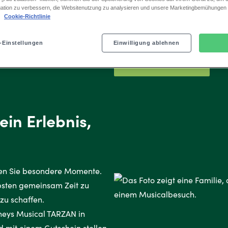
ation zu verbessern, die Websitenutzung zu analysieren und unsere Marketingbemühungen
zum sofort Ausdrucken erhä
.
Cookie-Richtlinie
mit individueller Botschaft
-Einstellungen
Einwilligung ablehnen
Gutschein kaufen
ein Erlebnis,
ken Sie besondere Momente.
ebsten gemeinsam Zeit zu
zu schaffen.
sneys Musical TARZAN in
 mit einem Gutschein stellen