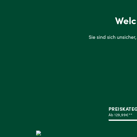
Welc
Sie sind sich un­si­che
PREISKATE
Ab 129,99€**