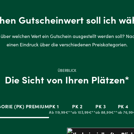
hen Gutscheinwert soll ich wä
r, über wel­chen Wert ein Gut­schein aus­ge­stellt wer­den soll? 
einen Eindruck über die verschiedenen Preiskategorien.
ÜBERBLICK
Die Sicht von Ihren Plätzen*
GORIE (PK) PREMIUM
PK 1
PK 2
PK 3
PK 4
Ab 119,99€**
ab 103,99€**
ab 88,99€**
ab 76,99