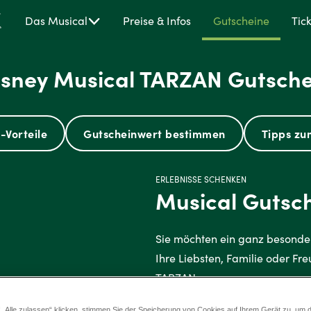
Disneys
Das Musical
Preise & Infos
Gutscheine
Tic
Musical
TARZAN
|
isney Musical TARZAN Gutsche
Musical
in
Hamburg
-Vorteile
Gutscheinwert bestimmen
Tipps zu
ERLEBNISSE SCHENKEN
Musical Gutsc
Sie möchten ein ganz besonde
Ihre Liebsten, Familie oder Fr
TARZAN.
Dieser ist:
 „Alle zulassen“ klicken, stimmen Sie der Speicherung von Cookies auf Ihrem Gerät zu, um d