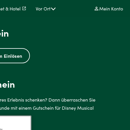
ket & Hotel
Vor Ort
Mein Konto
in
m Einlösen
hein
res Erlebnis schenken? Dann überraschen Sie
eunde mit einem Gutschein für Disney Musical
ie