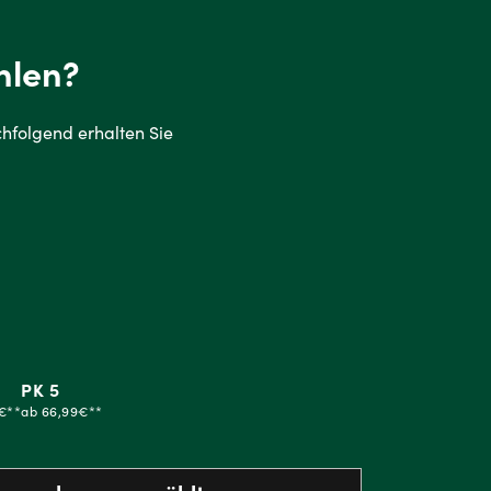
hlen?
Nachfolgend erhalten Sie
PK 5
€**
ab 66,99€**