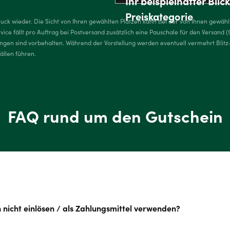
Ihr beispielhafter Bli
Preiskategorie
ruck wieder. Die Sicht von Ihren gewählten Plätzen kann bei der von Ihnen gewäh
ce fällt pro Auftrag bei Postversand zusätzlich eine Pauschale für den Versand (
rungen sind vorbehalten. Während der Vorstellung werden eventuell vermehrt Blitz
llen führen.
FAQ rund um den Gutschein
 nicht einlösen / als Zahlungsmittel verwenden?