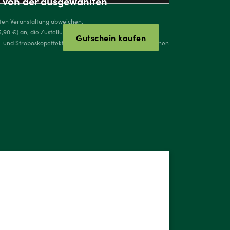
ck von der ausgewählten
lten Veranstaltung abweichen.
5,90 €) an, die Zustellung per E-Mail oder Download ist
Gutschein kaufen
- und Stroboskopeffekte eingesetzt. Dies kann, bei Personen