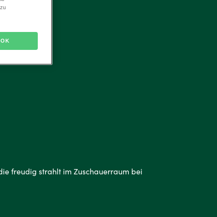
 zu
ltlich
 gestaltbar
OK