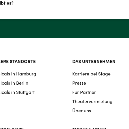
gibt es?
ter
ERE STANDORTE
DAS UNTERNEHMEN
rmat
icals in Hamburg
Karriere bei Stage
igation
cals in Berlin
Presse
cals in Stuttgart
Für Partner
Theatervermietung
Über uns
ICALREISE
TICKET & HOTEL