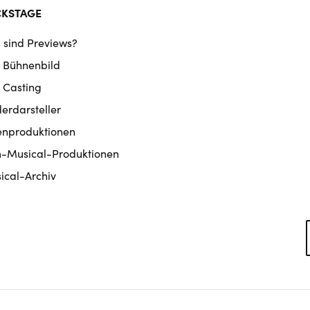
CKSTAGE
 sind Previews?
 Bühnenbild
 Casting
derdarsteller
enproduktionen
m-Musical-Produktionen
ical-Archiv