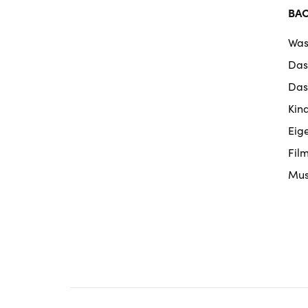
BA
Was
Das
Das
Kin
Eig
Fil
Mus