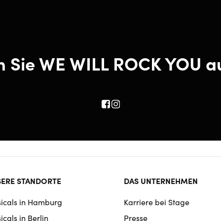
n Sie WE WILL ROCK YOU a
ter
ERE STANDORTE
DAS UNTERNEHMEN
rmat
icals in Hamburg
Karriere bei Stage
igation
cals in Berlin
Presse