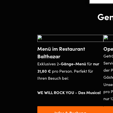
Gen
Menü im Restaurant
Ope
Balthazar
Geträ
Serv
-Gänge-Menü
nur
Exklusives 2
für
der 
31,80 €
pro Person. Perfekt für
Gäst
Ihren Besuch bei:
Unse
pro P
WE WILL ROCK YOU - Das Musical
nur 1
Infos & Buchung