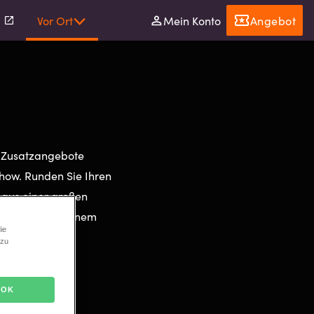
l
Vor Ort
Mein Konto
Angebot
e Zusatzangebote
how. Runden Sie Ihren
 aus einer großen
der Pause in einem
ie
 zu
ung
mit einem
OK