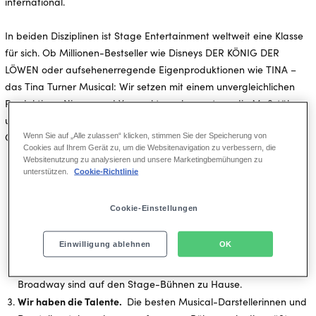
international.
In beiden Disziplinen ist Stage Entertainment weltweit eine Klasse
für sich. Ob Millionen-Bestseller wie Disneys DER KÖNIG DER
LÖWEN oder aufsehenerregende Eigenproduktionen wie TINA –
das Tina Turner Musical: Wir setzen mit einem unvergleichlichen
Produktions-Niveau und Vermarktungskompetenz die Maßstäbe
und garantieren dies mit dem Stage Entertainment 5-Sterne-
Qualitätsversprechen:
Wenn Sie auf „Alle zulassen“ klicken, stimmen Sie der Speicherung von
Cookies auf Ihrem Gerät zu, um die Websitenavigation zu verbessern, die
Websitenutzung zu analysieren und unsere Marketingbemühungen zu
unterstützen.
Cookie-Richtlinie
Wir kooperieren mit den Besten.
Hochkarätige Künstler wie Phil
Collins, Udo Lindenberg, Tina Turner oder Sylvester Stallone
Cookie-Einstellungen
vertrauen uns und stehen als Co-Produzenten, Komponisten
oder Autoren an unserer Seite.
Einwilligung ablehnen
OK
Wir produzieren Welt-Erfolge.
Internationale, preisgekrönte
Shows und Weltmarken vom Londoner Westend bis zum
Broadway sind auf den Stage-Bühnen zu Hause.
Wir haben die Talente.
Die besten Musical-Darstellerinnen und