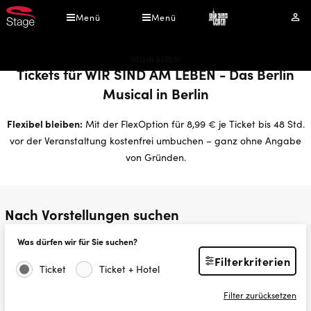
Direkt
Menü
Menü
Mei
zum
Kont
Inhalt
NEU IN BERLIN
Tickets für WIR SIND AM LEBEN - Das Berlin
Musical in Berlin
Flexibel bleiben:
Mit der FlexOption für 8,99 € je Ticket bis 48 Std.
vor der Veranstaltung kostenfrei umbuchen – ganz ohne Angabe
von Gründen.
Nach Vorstellungen suchen
Was dürfen wir für Sie suchen?
Filterkriterien
Ticket
Ticket + Hotel
Filter zurücksetzen