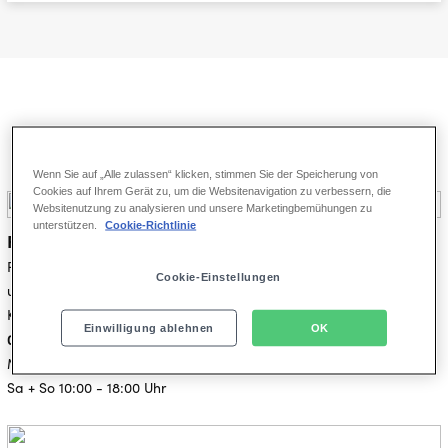
Kundenservice & Kontakt
Wenn Sie auf „Alle zulassen“ klicken, stimmen Sie der Speicherung von
Cookies auf Ihrem Gerät zu, um die Websitenavigation zu verbessern, die
Websitenutzung zu analysieren und unsere Marketingbemühungen zu
unterstützen.
Cookie-Richtlinie
Fragen zu Ihrer Bestellung
bestehenden Buchung
Für Rückfragen zu einer
, unseren Shows
Cookie-Einstellungen
und Theatern wenden Sie sich gerne kostenlos an unseren
Kundenservice:
Einwilligung ablehnen
OK
0800 - 000 1961
Mo - Fr 8:00 - 20:00 Uhr
Sa + So 10:00 - 18:00 Uhr